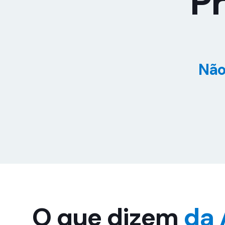
Pr
Não
O que dizem
da 