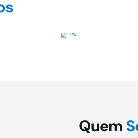
os
Excursões
Quem
S