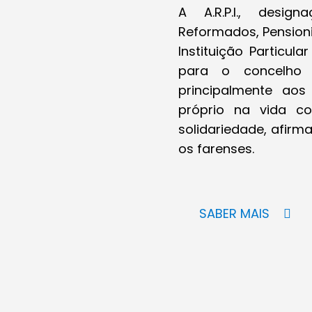
A A.R.P.I., desi
Reformados, Pensioni
Instituição Particul
para o concelho 
principalmente aos
próprio na vida c
solidariedade, afir
os farenses.
SABER MAIS