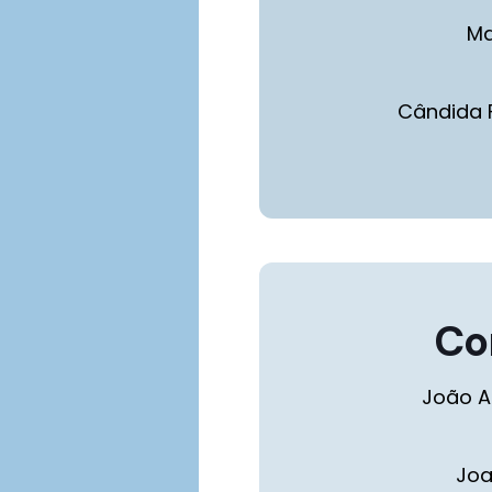
Ma
Cândida F
Co
João A
Joa