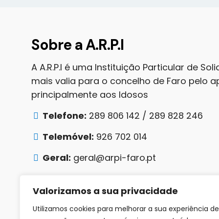
Sobre a A.R.P.I
A A.R.P.I é uma Instituição Particular de So
mais valia para o concelho de Faro pelo 
principalmente aos Idosos
Telefone:
289 806 142 / 289 828 246
Telemóvel:
926 702 014
Geral:
geral@arpi-faro.pt
Redes Sociais
Valorizamos a sua privacidade
Utilizamos cookies para melhorar a sua experiência de
facebook
instagram