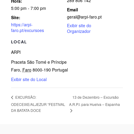
289 806 142
Hora:
5:00 pm - 7:00 pm
Email
geral@arpi-faro.pt
Site:
https://arpi-
Exibir site do
faro.pt/excursoes
Organizador
LOCAL
ARPI
Praceta São Tomé e Príncipe
Faro
,
Faro
8000-190
Portugal
Exibir site do Local
13 de Dezembro – Excursão
EXCURSÃO:
ODECEIXE/ALJEZUR “FESTIVAL
A.R.P.I. para Huelva – Espanha
DA BATATA DOCE