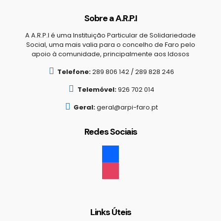
Sobre a A.R.P.I
A A.R.P.I é uma Instituição Particular de Solidariedade
Social, uma mais valia para o concelho de Faro pelo
apoio à comunidade, principalmente aos Idosos
Telefone:
289 806 142 / 289 828 246
Telemóvel:
926 702 014
Geral:
geral@arpi-faro.pt
Redes Sociais
facebook
instagram
Links Úteis