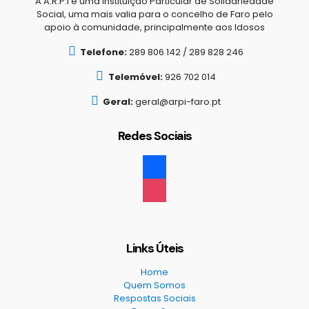
A A.R.P.I é uma Instituição Particular de Solidariedade
Social, uma mais valia para o concelho de Faro pelo
apoio à comunidade, principalmente aos Idosos
Telefone:
289 806 142 / 289 828 246
Telemóvel:
926 702 014
Geral:
geral@arpi-faro.pt
Redes Sociais
facebook
instagram
Links Úteis
Home
Quem Somos
Respostas Sociais